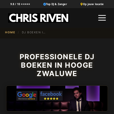
Ga
9.8 / 10 ⭐⭐⭐⭐⭐
Top DJ & Zanger
Op jouw locatie
naar
M
de
inhoud
HOME
/
DJ BOEKEN IN HOOGE ZWALUWE
PROFESSIONELE DJ
BOEKEN IN HOOGE
ZWALUWE