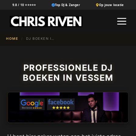
Ga
9.8 / 10 ⭐⭐⭐⭐⭐
Top DJ & Zanger
Op jouw locatie
naar
M
de
inhoud
HOME
/
DJ BOEKEN IN VESSEM
PROFESSIONELE DJ
BOEKEN IN VESSEM