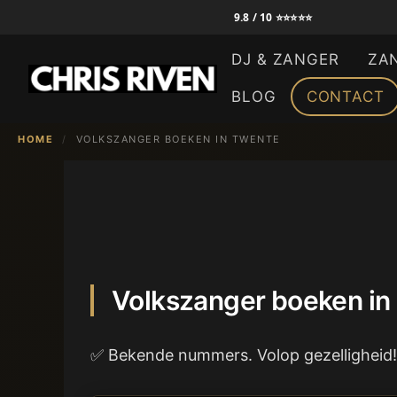
Ga
9.8 / 10 ⭐⭐⭐⭐⭐
naar
DJ & ZANGER
ZA
de
inhoud
BLOG
CONTACT
HOME
/
VOLKSZANGER BOEKEN IN TWENTE
Volkszanger boeken i
✅ Bekende nummers. Volop gezelligheid!