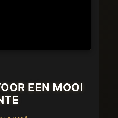
VOOR EEN MOOI
NTE
nd een e-mail
.