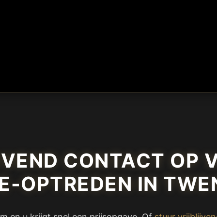
JVEND CONTACT OP 
VE-OPTREDEN IN TWE
m en u krijgt snel een prijsopgave. Of
stuur vrijblijve